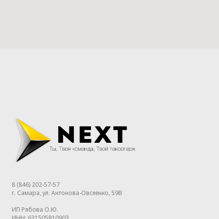
8 (846) 202-57-57
г. Самара, ул. Антонова-Овсеенко, 59В
ИП Рябова О.Ю.
ИНН: 631505810903